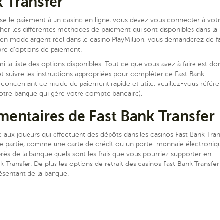
k Transfer
ise le paiement à un casino en ligne, vous devez vous connecter à vot
her les différentes méthodes de paiement qui sont disponibles dans la
 en mode argent réel dans le casino PlayMillion, vous demanderez de fa
bre d’options de paiement.
i la liste des options disponibles. Tout ce que vous avez à faire est do
t suivre les instructions appropriées pour compléter ce Fast Bank
e concernant ce mode de paiement rapide et utile, veuillez-vous référe
votre banque qui gère votre compte bancaire).
mentaires de Fast Bank Transfer
e aux joueurs qui effectuent des dépôts dans les casinos Fast Bank Tran
ierce partie, comme une carte de crédit ou un porte-monnaie électroniq
auprès de la banque quels sont les frais que vous pourriez supporter en
 Transfer. De plus les options de retrait des casinos Fast Bank Transfer
résentant de la banque.