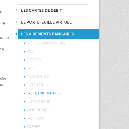
LES CARTES DE DÉBIT
re
LE PORTEFEUILLE VIRTUEL
ire
LES VIREMENTS BANCAIRES
nc de
SWEDBANK (BANK LINK)
r à
POLI
GIROPAY
EPS
MULTIBANCO
sfer
ue.
EUTELLER
FAST BANK TRANSFER
INSTANT BANK
WIRE TRANSFER
SPOROPAY
SOFORT