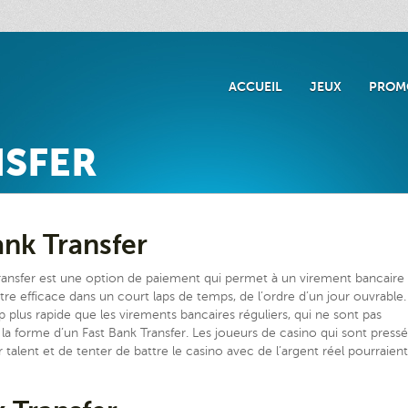
ACCUEIL
JEUX
PROM
NSFER
ank Transfer
ransfer est une option de paiement qui permet à un virement bancaire
tre efficace dans un court laps de temps, de l’ordre d’un jour ouvrable.
 plus rapide que les virements bancaires réguliers, qui ne sont pas
 la forme d’un Fast Bank Transfer. Les joueurs de casino qui sont press
talent et de tenter de battre le casino avec de l’argent réel pourraient