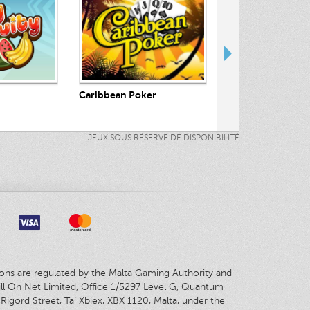
ntenant
Jouez Maintenant
Jouez Maint
Caribbean Poker
Jacks Or Better
JEUX SOUS RÉSERVE DE DISPONIBILITÉ
tions are regulated by the Malta Gaming Authority and
ill On Net Limited, Office 1/5297 Level G, Quantum
Rigord Street, Ta’ Xbiex, XBX 1120, Malta, under the