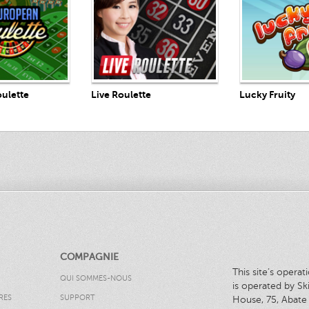
Jouez Mai
Maintenant
Jouez Maintenant
Lucky Fruity
ulette
Live Roulette
COMPAGNIE
This site’s opera
QUI SOMMES-NOUS
is operated by Sk
RES
SUPPORT
House, 75, Abate 