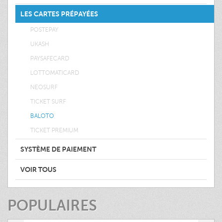
LES CARTES PRÉPAYÉES
POSTEPAY
UKASH
PAYSAFECARD
LOTTOMATICARD
NEOSURF
TICKET SURF
BALOTO
TICKET PREMIUM
SYSTÈME DE PAIEMENT
VOIR TOUS
POPULAIRES