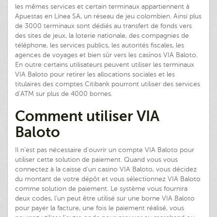
les mêmes services et certain terminaux appartiennent à
Apuestas en Línea SA, un réseau de jeu colombien. Ainsi plus
de 3000 terminaux sont dédiés au transfert de fonds vers
des sites de jeux, la loterie nationale, des compagnies de
téléphone, les services publics, les autorités fiscales, les
agences de voyages et bien sûr vers les casinos VIA Baloto.
En outre certains utilisateurs peuvent utiliser les terminaux
VIA Baloto pour retirer les allocations sociales et les
titulaires des comptes Citibank pourront utiliser des services
d’ATM sur plus de 4000 bornes.
Comment utiliser VIA
Baloto
Il n’est pas nécessaire d’ouvrir un compte VIA Baloto pour
utiliser cette solution de paiement. Quand vous vous
connectez à la caisse d’un casino VIA Baloto, vous décidez
du montant de votre dépôt et vous sélectionnez VIA Baloto
comme solution de paiement. Le système vous fournira
deux codes, l’un peut être utilisé sur une borne VIA Baloto
pour payer la facture, une fois le paiement réalisé, vous