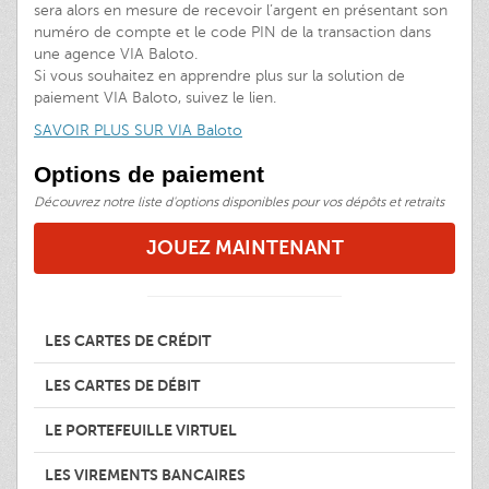
sera alors en mesure de recevoir l’argent en présentant son
numéro de compte et le code PIN de la transaction dans
une agence VIA Baloto.
Si vous souhaitez en apprendre plus sur la solution de
paiement VIA Baloto, suivez le lien.
SAVOIR PLUS SUR VIA Baloto
Options de paiement
Découvrez notre liste d'options disponibles pour vos dépôts et retraits
JOUEZ MAINTENANT
LES CARTES DE CRÉDIT
LES CARTES DE DÉBIT
LE PORTEFEUILLE VIRTUEL
LES VIREMENTS BANCAIRES