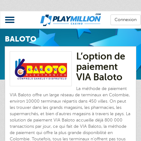
Connexion
BALOTO
L’option de
paiement
VIA Baloto
La méthode de paiement
VIA Baloto offre un large réseau de terminaux en Colombie,
environ 10000 terminaux répartis dans 450 villes. On peut
les trouver dans les grands magasins, les pharmacies, les
supermarchés, et bien d’autres magasins à travers le pays. La
solution de paiement VIA Baloto accueille déjà 800 000
transactions par jour, ce qui fait de VIA Baloto, la méthode
de paiement qui offre la plus grande disponibilité en
Colombie. Toutefois, tous les terminaux n’offrent pas tous