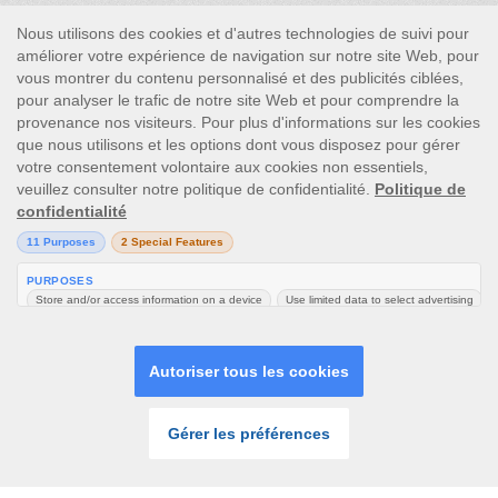
This site’s operations are regulated by the Malta Gaming
Authority and is operated by Skill On Net Limited, Office 1/5297
Level G, Quantum House, 75, Abate Rigord Street, Ta’ Xbiex, XBX
1120, Malta, under the gaming license issued by the Malta
Gaming Authority (license number MGA/CRP/171/2009/01)
issued on 1 August 2018.
Gambling can be addictive, please play responsibly.
Please note that all game images and provider icons displayed on
the logout page are for illustrative purposes only. Some of the
games shown may not be live or available on the logged-in
platform for your country or account.