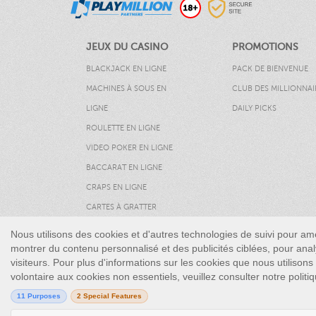
JEUX DU CASINO
PROMOTIONS
BLACKJACK EN LIGNE
PACK DE BIENVENUE
MACHINES À SOUS EN
CLUB DES MILLIONNAI
LIGNE
DAILY PICKS
ROULETTE EN LIGNE
VIDEO POKER EN LIGNE
BACCARAT EN LIGNE
CRAPS EN LIGNE
CARTES À GRATTER
LIVE DEALERS