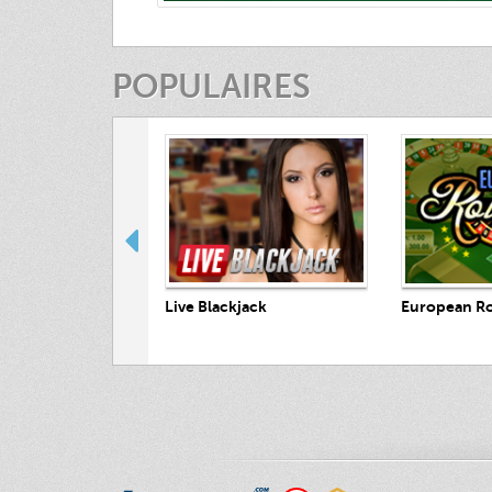
POPULAIRES
z Maintenant
Jouez Maintenant
Jouez 
reasure Hunt
Live Blackjack
European Ro