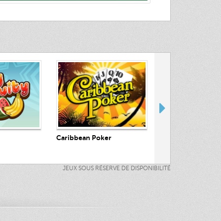
ntenant
Jouez Maintenant
Jouez Maint
Caribbean Poker
Jacks Or Better
JEUX SOUS RÉSERVE DE DISPONIBILITÉ